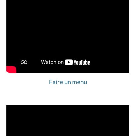
Faire un menu