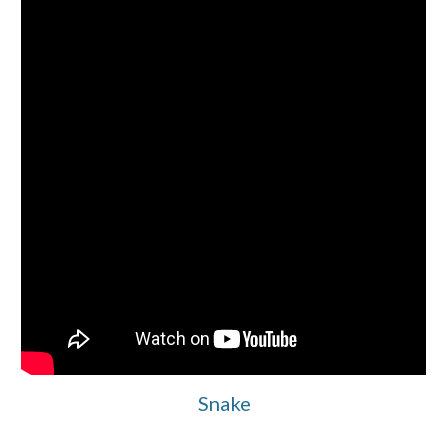
Snake