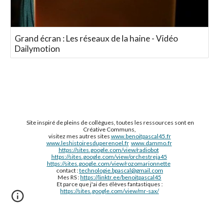
Grand écran : Les réseaux de la haine - Vidéo
Dailymotion
Site inspiré de pleins de collègues, toutes les ressources sont en
Créative Communs,
visitez mes autres sites
www.benoitpascal45.fr
www.leshistoiresduperenoel.fr
www.dammo.fr
https://sites.google.com/view/radiobot
https://sites.google.com/view/orchestreja45
https://sites.google.com/view/rozomarionnette
contact :
technologie.bpascal@gmail.com
Mes RS :
https://linktr.ee/benoitpascal45
Et parce que j'ai des élèves fantastiques :
https://sites.google.com/view/mr-sax/