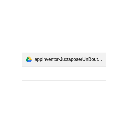
appInventor-JuxtaposerUnBouton.docx