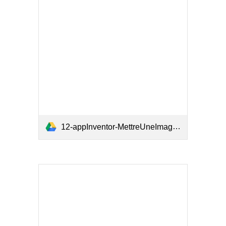
12-appInventor-MettreUneImage.pdf