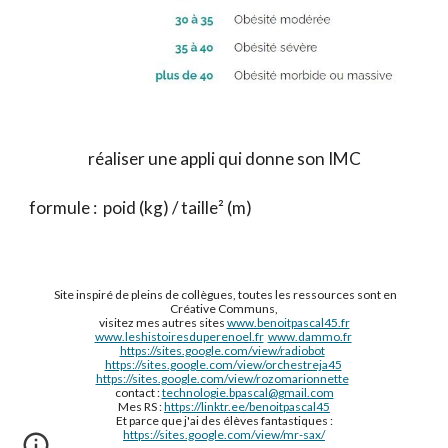
réaliser une appli qui donne son IMC
formule :  poid (kg) / taille² (m)
Site inspiré de pleins de collègues, toutes les ressources sont en
Créative Communs,
visitez mes autres sites
www.benoitpascal45.fr
www.leshistoiresduperenoel.fr
www.dammo.fr
https://sites.google.com/view/radiobot
https://sites.google.com/view/orchestreja45
https://sites.google.com/view/rozomarionnette
contact :
technologie.bpascal@gmail.com
Mes RS :
https://linktr.ee/benoitpascal45
Et parce que j'ai des élèves fantastiques :
https://sites.google.com/view/mr-sax/